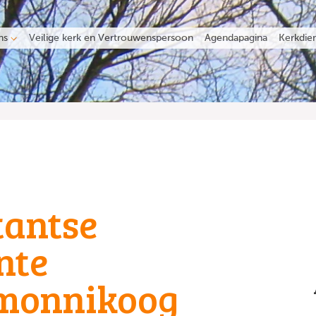
ns
Veilige kerk en Vertrouwenspersoon
Agendapagina
Kerkdie
tantse
nte
monnikoog