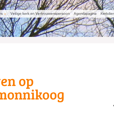
ns
Veilige kerk en Vertrouwenspersoon
Agendapagina
Kerkdie
en op
monnikoog