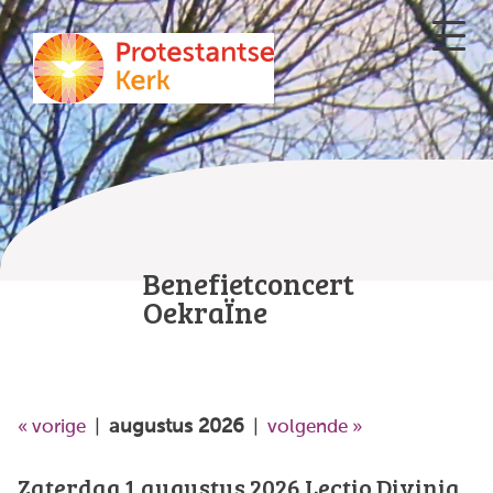
Benefietconcert
OekraÏne
augustus 2026
« vorige
|
|
volgende »
Zaterdag 1 augustus 2026
Lectio Divinia